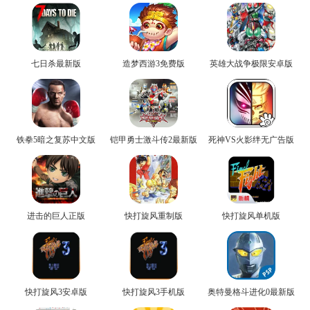
七日杀最新版
造梦西游3免费版
英雄大战争极限安卓版
铁拳5暗之复苏中文版
铠甲勇士激斗传2最新版
死神VS火影绊无广告版
进击的巨人正版
快打旋风重制版
快打旋风单机版
快打旋风3安卓版
快打旋风3手机版
奥特曼格斗进化0最新版