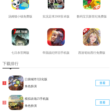
汤姆猫小镇免费版
实况足球2008安卓版
数码宝贝新世纪免费版
查看
查看
查看
七日杀官网版
帝国战纪怀旧手机版
西游笔绘西行免费版
查看
查看
查看
下载排行
口袋城市3汉化版
查看
角色扮演
模拟农场25手机版
查看
角色扮演