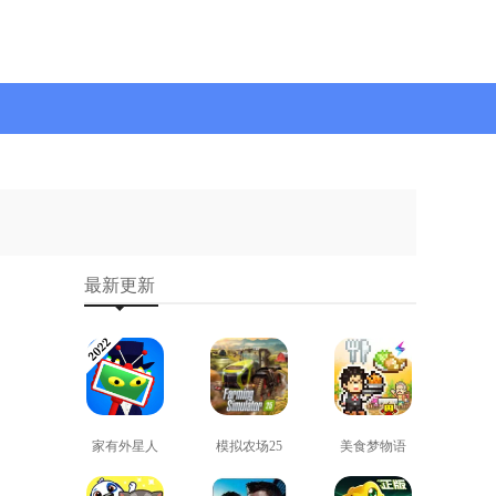
最新更新
家有外星人
模拟农场25
美食梦物语
免费版
免费版
正版
查看
查看
查看