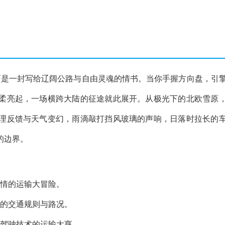
而是一封写给辽阔公路与自由灵魂的情书。当你手握方向盘，引
柔亮起，一场横跨大陆的征途就此展开。从极光下的北欧雪原
理反馈与天气变幻，雨滴敲打挡风玻璃的声响，日落时拉长的
的边界。
风情的运输大冒险。
杂的交通规则与路况。
湛驾驶技术的运输大亨。