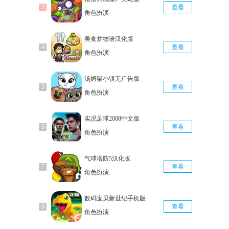
查看
角色扮演
美食梦物语汉化版
查看
角色扮演
汤姆猫小镇无广告版
查看
角色扮演
实况足球2008中文版
查看
角色扮演
气球塔防5汉化版
查看
角色扮演
数码宝贝新世纪手机版
查看
角色扮演