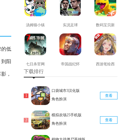
汤姆猫小镇
实况足球
数码宝贝新
免费版
2008安卓版
世纪免费版
查看
查看
查看
擎的低
，到阳
七日杀官网
帝国战纪怀
西游笔绘西
下载排行
版
旧手机版
行免费版
车影，
查看
查看
查看
口袋城市3汉化版
查看
角色扮演
模拟农场25手机版
查看
角色扮演
植物大战僵尸英雄版