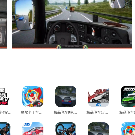
侠盗飞车4安卓版
摩尔卡丁车官方版
极品飞车9免费版
极品飞车17最高通缉无广告版