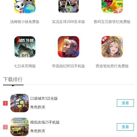
汤姆猫小镇免费版
实况足球2008安卓版
数码宝贝新世纪免费版
查看
查看
查看
七日杀官网版
帝国战纪怀旧手机版
西游笔绘西行免费版
查看
查看
查看
下载排行
口袋城市3汉化版
查看
角色扮演
模拟农场25手机版
查看
角色扮演