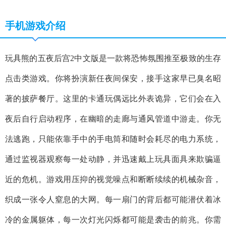
手机游戏介绍
玩具熊的五夜后宫2中文版是一款将恐怖氛围推至极致的生存
点击类游戏。你将扮演新任夜间保安，接手这家早已臭名昭
著的披萨餐厅。这里的卡通玩偶远比外表诡异，它们会在入
夜后自行启动程序，在幽暗的走廊与通风管道中游走。你无
法逃跑，只能依靠手中的手电筒和随时会耗尽的电力系统，
通过监视器观察每一处动静，并迅速戴上玩具面具来欺骗逼
近的危机。游戏用压抑的视觉噪点和断断续续的机械杂音，
织成一张令人窒息的大网。每一扇门的背后都可能潜伏着冰
冷的金属躯体，每一次灯光闪烁都可能是袭击的前兆。你需