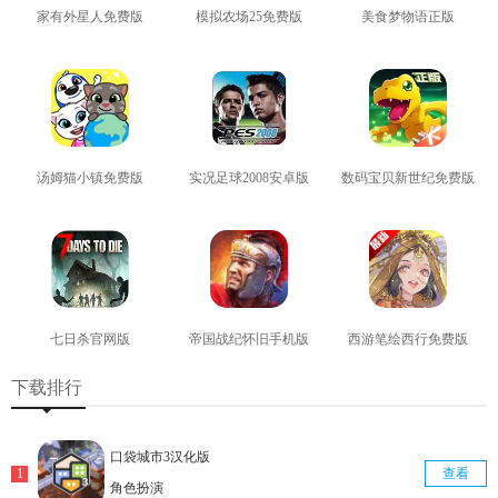
家有外星人免费版
模拟农场25免费版
美食梦物语正版
查看
查看
查看
汤姆猫小镇免费版
实况足球2008安卓版
数码宝贝新世纪免费版
查看
查看
查看
七日杀官网版
帝国战纪怀旧手机版
西游笔绘西行免费版
查看
查看
查看
下载排行
口袋城市3汉化版
查看
角色扮演