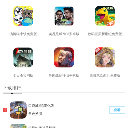
查看
查看
查看
汤姆猫小镇免费版
实况足球2008安卓版
数码宝贝新世纪免费版
查看
查看
查看
七日杀官网版
帝国战纪怀旧手机版
西游笔绘西行免费版
查看
查看
查看
下载排行
口袋城市3汉化版
查看
角色扮演
模拟农场25手机版