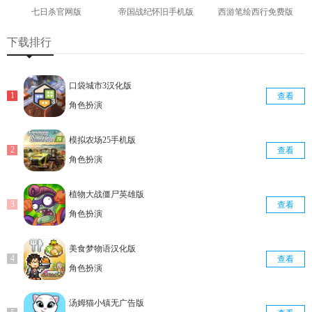
七日杀官网版
帝国战纪怀旧手机版
西游笔绘西行免费版
查看
查看
查看
下载排行
口袋城市3汉化版
查看
角色扮演
模拟农场25手机版
查看
角色扮演
植物大战僵尸英雄版
查看
角色扮演
美食梦物语汉化版
查看
角色扮演
汤姆猫小镇无广告版