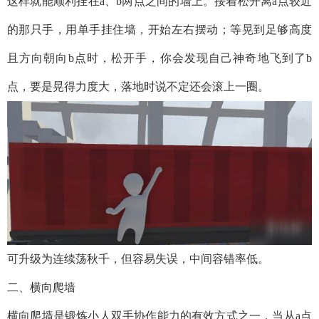
这样就能顺利挂在a、b两点之间的墙上。接着松开离a点较近
的那只手，用单手挂住墙，开始左右摆动；等晃到足够高度
且方向朝向b点时，松开手，你会发现自己神奇地飞到了b
点，要是晃得力度大，落地时说不定还会滚上一圈。
可升级为连续荡秋千，但容易失误，中间容错率低。
二、横向爬墙
横向爬墙是锻炼小人双手协作能力的有效方式之一，当从a点