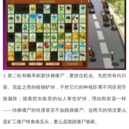
3. 第二轮有概率刷新扶梯僵尸，要抓住机会。先把所有向日
葵、花盆之类的植物铲掉，不然它们的种植距离不同容易导
致漏怪；接着把水路里的仙人掌也铲掉，理由和前面一样
——扶梯僵尸的坦度甚至不如跳跳僵尸。这两天的情况要么
是矿工僵尸啃食南瓜头，要么是跳跳僵尸偷家。