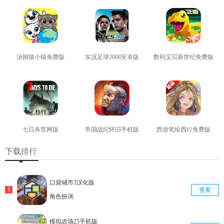
汤姆猫小镇免费版
实况足球2008安卓版
数码宝贝新世纪免费版
查看
查看
查看
七日杀官网版
帝国战纪怀旧手机版
西游笔绘西行免费版
查看
查看
查看
下载排行
口袋城市3汉化版
查看
角色扮演
模拟农场25手机版