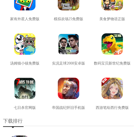
家有外星人免费版
模拟农场25免费版
美食梦物语正版
查看
查看
查看
汤姆猫小镇免费版
实况足球2008安卓版
数码宝贝新世纪免费版
查看
查看
查看
七日杀官网版
帝国战纪怀旧手机版
西游笔绘西行免费版
查看
查看
查看
下载排行