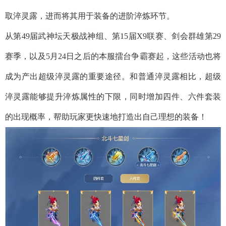
取淬灵露，进而将其用于装备的进阶淬炼环节。
从第49届武神坛天极战神组、第15届X9联赛、剑会群雄第29
赛季，以及5月24日之后的本服擂台争霸赛起，这些活动也将
成为产出超级淬灵露的重要途径。和普通淬灵露相比，超级
淬灵露能够提升淬炼属性的下限，同时增加四件、六件套装
的出现概率，帮助玩家更快速地打造出自己理想的装备！