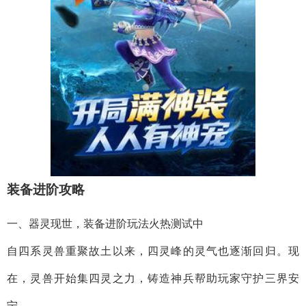
装备进阶攻略
一、器灵现世，装备进阶玩法火热测试中
自四系灵兽重聚故土以来，四灵峰的灵气也逐渐回归。现
在，灵兽开始集四灵之力，铸造神兵帮助玩家守护三界安
宁。