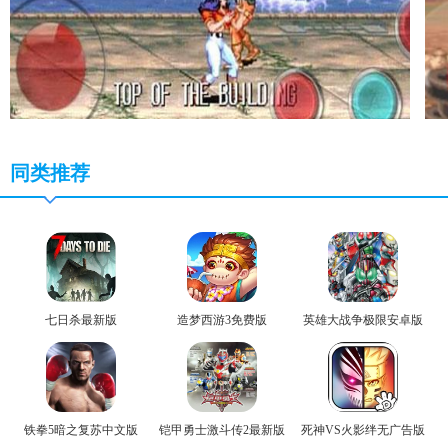
同类推荐
七日杀最新版
造梦西游3免费版
英雄大战争极限安卓版
铁拳5暗之复苏中文版
铠甲勇士激斗传2最新版
死神VS火影绊无广告版