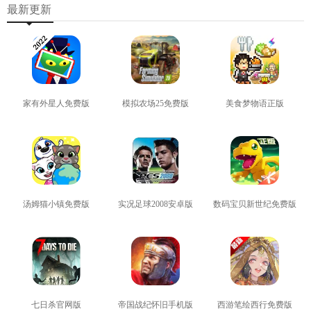
最新更新
家有外星人免费版
模拟农场25免费版
美食梦物语正版
查看
查看
查看
汤姆猫小镇免费版
实况足球2008安卓版
数码宝贝新世纪免费版
查看
查看
查看
七日杀官网版
帝国战纪怀旧手机版
西游笔绘西行免费版