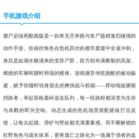
手机游戏介绍
僵尸必须死酷跑版是一款将无尽奔跑与丧尸题材激烈碰撞的
动作手游。你操控角色在危机四伏的都市废墟中全速冲刺，
身后是如潮水般涌来的变异尸群，前方则布满断裂的高架、
燃烧的车辆和随时坍塌的楼体。游戏摒弃传统跑酷的被动躲
避，赋予你随时转身迎击的爽快战斗权能——挥动电锯撕裂
挡路者，举起双枪轰碎追击队列，每一段路程都演变为生存
与杀戮的即兴交响。动态生成的危机场景搭配硬核打击反
馈，让每次起跳、滑铲与劈砍都充满重量感。而不断解锁的
狂野角色与成长体系，更将逃亡之路化为一场属于强者的血