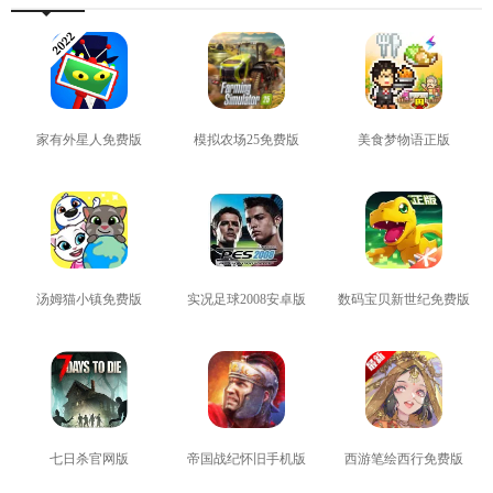
家有外星人免费版
模拟农场25免费版
美食梦物语正版
查看
查看
查看
汤姆猫小镇免费版
实况足球2008安卓版
数码宝贝新世纪免费版
查看
查看
查看
七日杀官网版
帝国战纪怀旧手机版
西游笔绘西行免费版
查看
查看
查看