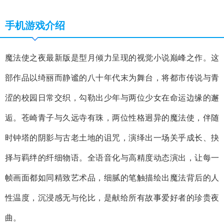
手机游戏介绍
魔法使之夜最新版是型月倾力呈现的视觉小说巅峰之作。这
部作品以绮丽而静谧的八十年代末为舞台，将都市传说与青
涩的校园日常交织，勾勒出少年与两位少女在命运边缘的邂
逅。苍崎青子与久远寺有珠，两位性格迥异的魔法使，伴随
时钟塔的阴影与古老土地的诅咒，演绎出一场关乎成长、抉
择与羁绊的纤细物语。全语音化与高精度动态演出，让每一
帧画面都如同精致艺术品，细腻的笔触描绘出魔法背后的人
性温度，沉浸感无与伦比，是献给所有故事爱好者的珍贵夜
曲。