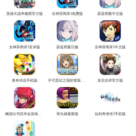
英雄大战争极限官方版
女神异闻录3免费版
蔚蓝档案中文版
女神异闻录3安卓版
蔚蓝档案日服
女神异闻录3中文版
奥奇传说手机版
不可思议之国的冒险官方版
皇后吉祥官方版
幽游白书武术会游戏正版
骨头镇最新版
仙剑奇侠传3手机版