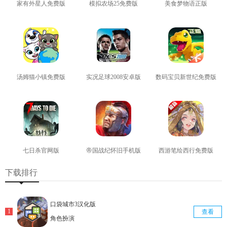
家有外星人免费版
模拟农场25免费版
美食梦物语正版
查看
查看
查看
汤姆猫小镇免费版
实况足球2008安卓版
数码宝贝新世纪免费版
查看
查看
查看
七日杀官网版
帝国战纪怀旧手机版
西游笔绘西行免费版
查看
查看
查看
下载排行
口袋城市3汉化版
查看
角色扮演