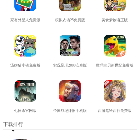
家有外星人免费版
模拟农场25免费版
美食梦物语正版
查看
查看
查看
汤姆猫小镇免费版
实况足球2008安卓版
数码宝贝新世纪免费版
查看
查看
查看
七日杀官网版
帝国战纪怀旧手机版
西游笔绘西行免费版
查看
查看
查看
下载排行