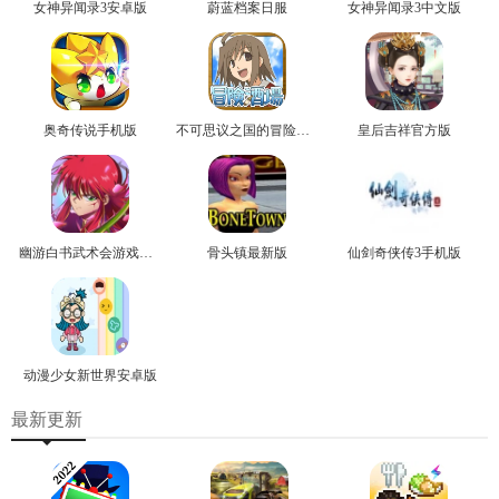
女神异闻录3安卓版
蔚蓝档案日服
女神异闻录3中文版
奥奇传说手机版
不可思议之国的冒险官方版
皇后吉祥官方版
幽游白书武术会游戏正版
骨头镇最新版
仙剑奇侠传3手机版
动漫少女新世界安卓版
最新更新