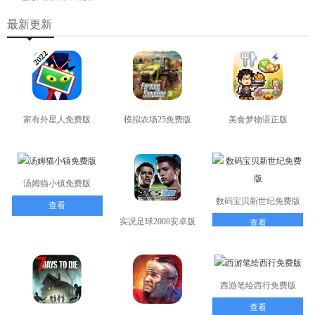
最新更新
家有外星人免费版
模拟农场25免费版
美食梦物语正版
查看
查看
查看
汤姆猫小镇免费版
数码宝贝新世纪免费版
查看
实况足球2008安卓版
查看
查看
西游笔绘西行免费版
查看