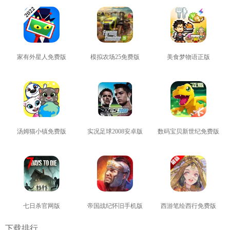
家有外星人免费版
模拟农场25免费版
美食梦物语正版
查看
查看
查看
汤姆猫小镇免费版
实况足球2008安卓版
数码宝贝新世纪免费版
查看
查看
查看
七日杀官网版
帝国战纪怀旧手机版
西游笔绘西行免费版
查看
查看
查看
下载排行