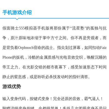
手机游戏介绍
假面骑士555模拟器手机版将那份属于“流星塾”的孤独与抗
争，原汁原味地浓缩于掌中方寸之间。你不再是旁观者，而
是背负着Orphnoch宿命的战士。指尖划过屏幕，如同扣动Faiz
Phone的扳机，冷酷的金属质感与光电音效交织，唤醒沉睡的
帝王之力。在光影交错的都市夜幕下，感受加速形态下时间
静止的窒息感，或是聆听必杀技发动时的指针滴答。
游戏优势
输入变身代码，按键式变身！完全还原的音效，霸气逼人！
附赠详细变身按键，全都很简单！多练几次闭眼变身不是问