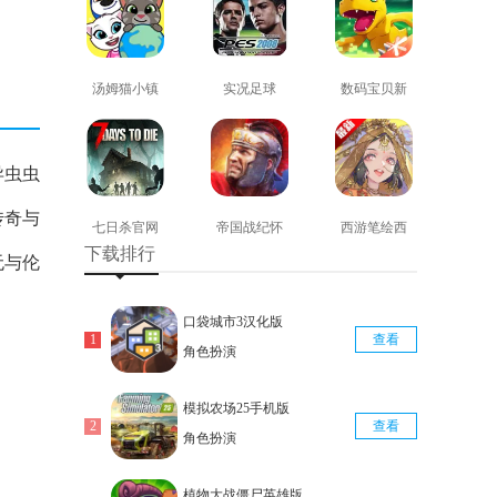
汤姆猫小镇
实况足球
数码宝贝新
免费版
2008安卓版
世纪免费版
查看
查看
查看
异虫虫
传奇与
七日杀官网
帝国战纪怀
西游笔绘西
下载排行
版
旧手机版
行免费版
无与伦
查看
查看
查看
。
口袋城市3汉化版
查看
角色扮演
模拟农场25手机版
查看
角色扮演
植物大战僵尸英雄版