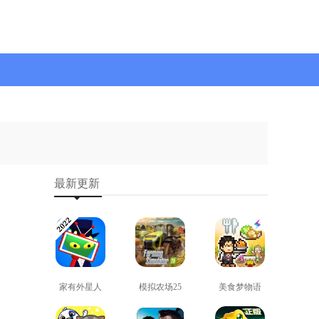
最新更新
家有外星人
模拟农场25
美食梦物语
免费版
免费版
正版
查看
查看
查看