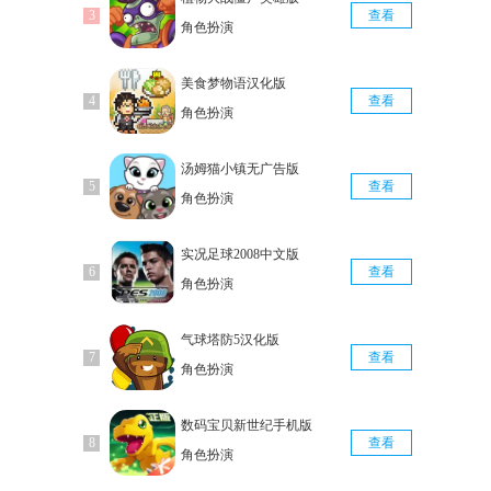
查看
角色扮演
美食梦物语汉化版
查看
角色扮演
汤姆猫小镇无广告版
查看
角色扮演
实况足球2008中文版
查看
角色扮演
气球塔防5汉化版
查看
角色扮演
数码宝贝新世纪手机版
查看
角色扮演