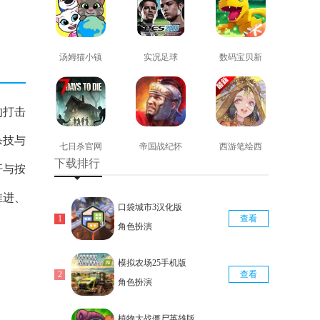
汤姆猫小镇
实况足球
数码宝贝新
免费版
2008安卓版
世纪免费版
查看
查看
查看
的打击
杀技与
七日杀官网
帝国战纪怀
西游笔绘西
下载排行
版
旧手机版
行免费版
杆与按
查看
查看
查看
推进、
口袋城市3汉化版
查看
角色扮演
模拟农场25手机版
查看
角色扮演
植物大战僵尸英雄版