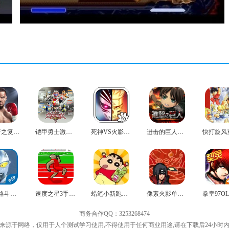
铁拳5暗之复苏中文版
铠甲勇士激斗传2最新版
死神VS火影绊无广告版
进击的巨人正版
奥特曼格斗进化0最新版
速度之星3手机版
蜡笔小新跑酷手机版
像素火影单机版
商务合作QQ：3253268474
来源于网络，仅用于人个测试学习使用,不得使用于任何商业用途,请在下载后24小时