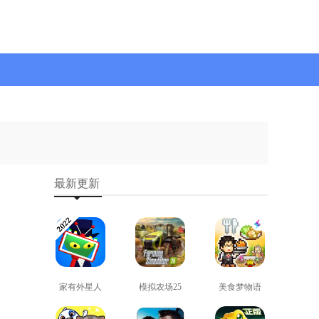
最新更新
家有外星人
模拟农场25
美食梦物语
免费版
免费版
正版
查看
查看
查看