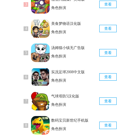
查看
角色扮演
美食梦物语汉化版
查看
角色扮演
汤姆猫小镇无广告版
查看
角色扮演
实况足球2008中文版
查看
角色扮演
气球塔防5汉化版
查看
角色扮演
数码宝贝新世纪手机版
查看
角色扮演