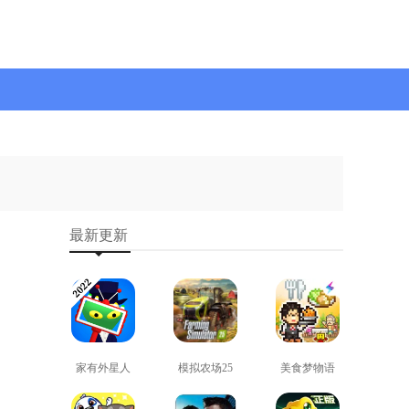
最新更新
家有外星人
模拟农场25
美食梦物语
免费版
免费版
正版
查看
查看
查看