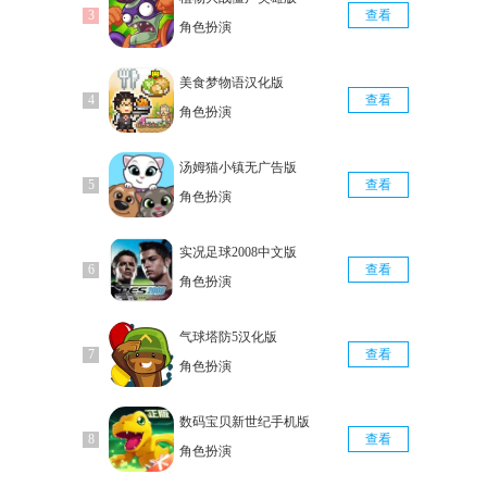
查看
角色扮演
美食梦物语汉化版
查看
角色扮演
汤姆猫小镇无广告版
查看
角色扮演
实况足球2008中文版
查看
角色扮演
气球塔防5汉化版
查看
角色扮演
数码宝贝新世纪手机版
查看
角色扮演