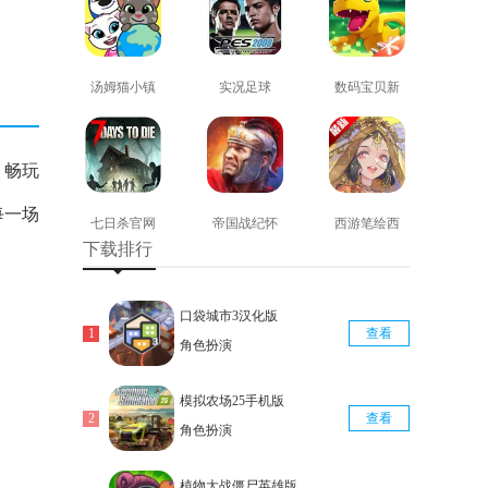
汤姆猫小镇
实况足球
数码宝贝新
免费版
2008安卓版
世纪免费版
查看
查看
查看
。畅玩
每一场
七日杀官网
帝国战纪怀
西游笔绘西
下载排行
版
旧手机版
行免费版
查看
查看
查看
口袋城市3汉化版
查看
角色扮演
模拟农场25手机版
查看
角色扮演
植物大战僵尸英雄版