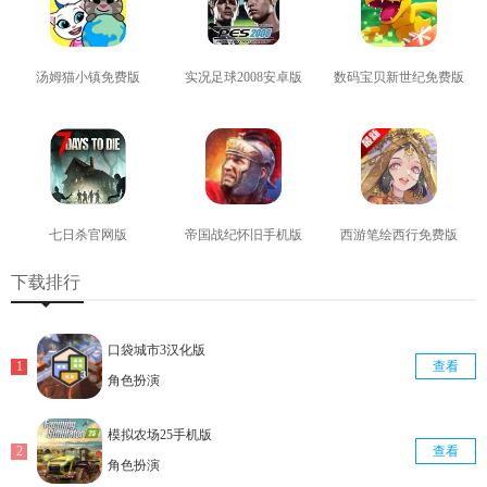
汤姆猫小镇免费版
实况足球2008安卓版
数码宝贝新世纪免费版
查看
查看
查看
七日杀官网版
帝国战纪怀旧手机版
西游笔绘西行免费版
查看
查看
查看
下载排行
口袋城市3汉化版
查看
角色扮演
模拟农场25手机版
查看
角色扮演