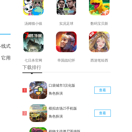
汤姆猫小镇
实况足球
数码宝贝新
免费版
2008安卓版
世纪免费版
查看
查看
查看
多线式
，它用
七日杀官网
帝国战纪怀
西游笔绘西
下载排行
版
旧手机版
行免费版
查看
查看
查看
口袋城市3汉化版
查看
角色扮演
模拟农场25手机版
查看
角色扮演
植物大战僵尸英雄版