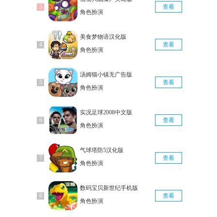
查看
角色扮演
美食梦物语汉化版
查看
角色扮演
汤姆猫小镇无广告版
查看
角色扮演
实况足球2008中文版
查看
角色扮演
气球塔防5汉化版
查看
角色扮演
数码宝贝新世纪手机版
查看
角色扮演