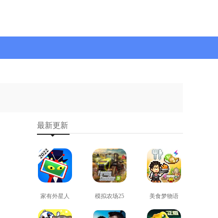
最新更新
家有外星人
模拟农场25
美食梦物语
免费版
免费版
正版
查看
查看
查看