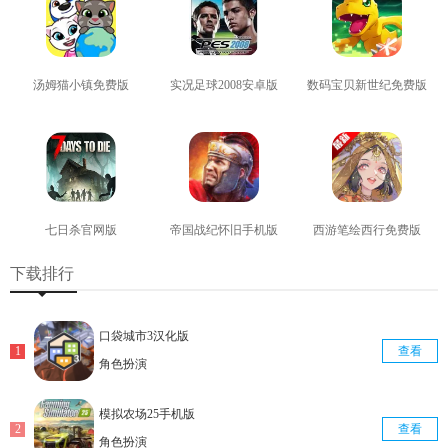
汤姆猫小镇免费版
实况足球2008安卓版
数码宝贝新世纪免费版
查看
查看
查看
七日杀官网版
帝国战纪怀旧手机版
西游笔绘西行免费版
查看
查看
查看
下载排行
口袋城市3汉化版
查看
角色扮演
模拟农场25手机版
查看
角色扮演