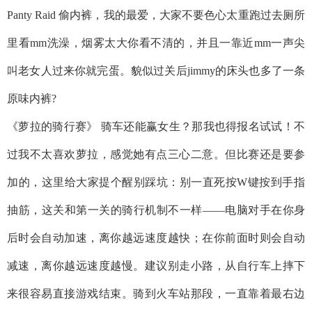
Panty Raid 偷内裤，我的最爱，大家不要色心太重跑过去厕所
里看mm洗澡，烟雾太大你看不清的，并且一靠近mm一声尖
叫老女人过来你就完蛋。貌似过关后jimmy的床头也多了一条
原味内裤?
《萝拉的骑行赛》 骑车还能赢女生？那我也得报名试试！不
过我不太喜欢萝拉，感觉她有点三心二意。但比赛还是要参
加的，这里给大家提个醒别踩坑：别一直死按W键按到手指
抽筋，这关和第一关的骑行机制不一样——电脑对手在你身
后时会自动加速，离你越远速度越快；在你前面时则会自动
减速，离你越远速度越慢。建议别走小路，从自行车上摔下
来很容易直接游戏结束。骑到火车站那段，一直靠着最右边