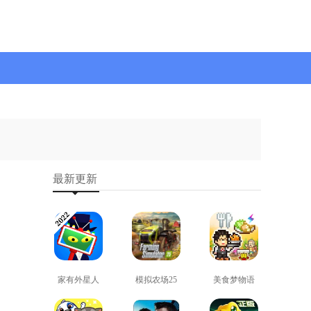
最新更新
家有外星人
模拟农场25
美食梦物语
免费版
免费版
正版
查看
查看
查看