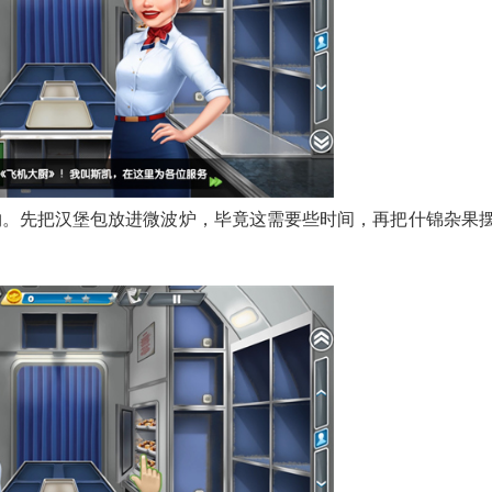
物。先把汉堡包放进微波炉，毕竟这需要些时间，再把什锦杂果