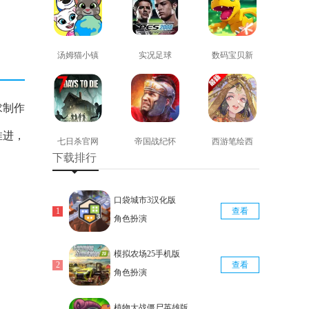
汤姆猫小镇
实况足球
数码宝贝新
免费版
2008安卓版
世纪免费版
查看
查看
查看
求制作
推进，
七日杀官网
帝国战纪怀
西游笔绘西
下载排行
版
旧手机版
行免费版
查看
查看
查看
口袋城市3汉化版
查看
角色扮演
模拟农场25手机版
查看
角色扮演
植物大战僵尸英雄版