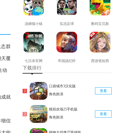
汤姆猫小镇
实况足球
数码宝贝新
免费版
2008安卓版
世纪免费版
查看
查看
查看
生态群
翻天覆
七日杀官网
帝国战纪怀
西游笔绘西
下载排行
版
旧手机版
行免费版
生动
查看
查看
查看
口袋城市3汉化版
查看
角色扮演
的成就
模拟农场25手机版
查看
角色扮演
详细信
庞大的
植物大战僵尸英雄版