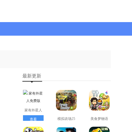
最新更新
家有外星人
免费版
模拟农场25
美食梦物语
查看
免费版
正版
查看
查看