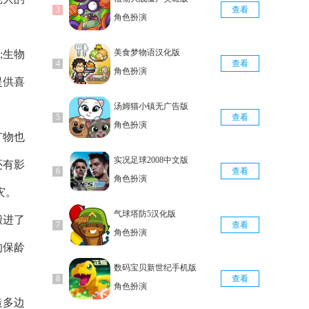
查看
角色扮演
美食梦物语汉化版
;生物
查看
角色扮演
提供喜
汤姆猫小镇无广告版
查看
角色扮演
矿物也
实况足球2008中文版
还有影
查看
角色扮演
灾。
气球塔防5汉化版
搬进了
查看
角色扮演
的保龄
数码宝贝新世纪手机版
查看
角色扮演
造多边