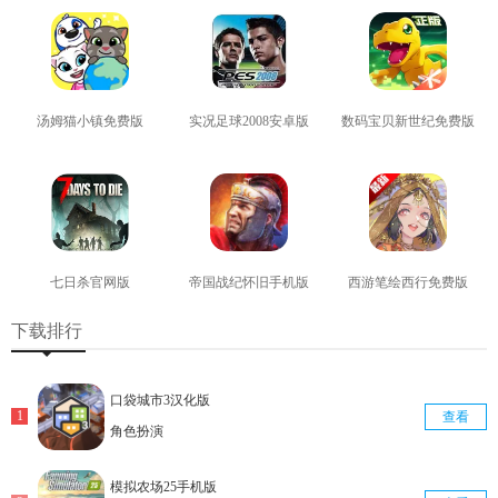
汤姆猫小镇免费版
实况足球2008安卓版
数码宝贝新世纪免费版
查看
查看
查看
七日杀官网版
帝国战纪怀旧手机版
西游笔绘西行免费版
查看
查看
查看
下载排行
口袋城市3汉化版
查看
角色扮演
模拟农场25手机版