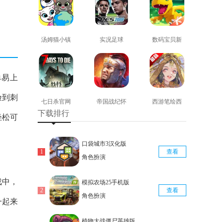
汤姆猫小镇
实况足球
数码宝贝新
免费版
2008安卓版
世纪免费版
查看
查看
查看
单易上
验到刺
七日杀官网
帝国战纪怀
西游笔绘西
下载排行
版
旧手机版
行免费版
轻松可
查看
查看
查看
口袋城市3汉化版
查看
角色扮演
戏中，
模拟农场25手机版
查看
角色扮演
一起来
植物大战僵尸英雄版