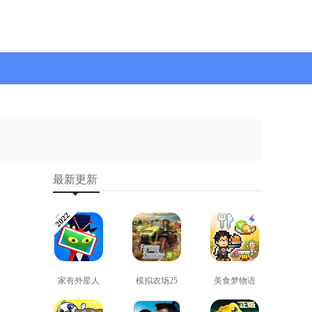
最新更新
家有外星人
模拟农场25
美食梦物语
免费版
免费版
正版
查看
查看
查看