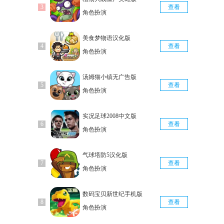
查看
角色扮演
美食梦物语汉化版
查看
角色扮演
汤姆猫小镇无广告版
查看
角色扮演
实况足球2008中文版
查看
角色扮演
气球塔防5汉化版
查看
角色扮演
数码宝贝新世纪手机版
查看
角色扮演