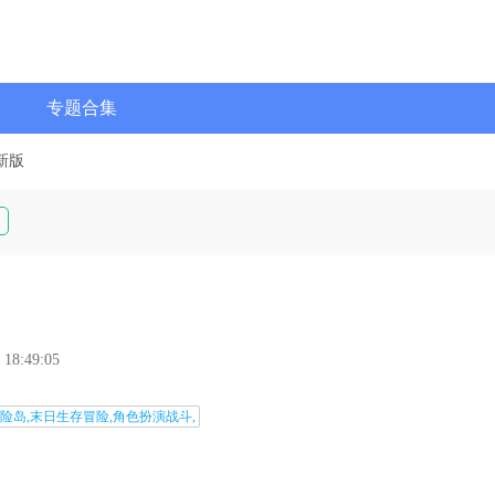
专题合集
新版
 18:49:05
险岛,末日生存冒险,角色扮演战斗,