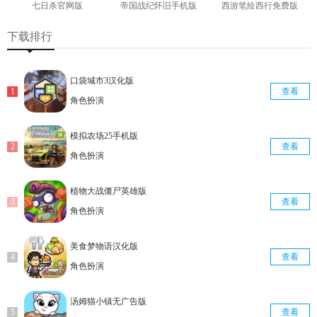
七日杀官网版
帝国战纪怀旧手机版
西游笔绘西行免费版
查看
查看
查看
下载排行
口袋城市3汉化版
查看
角色扮演
模拟农场25手机版
查看
角色扮演
植物大战僵尸英雄版
查看
角色扮演
美食梦物语汉化版
查看
角色扮演
汤姆猫小镇无广告版
查看