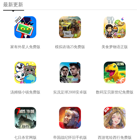
最新更新
家有外星人免费版
模拟农场25免费版
美食梦物语正版
查看
查看
查看
汤姆猫小镇免费版
实况足球2008安卓版
数码宝贝新世纪免费版
查看
查看
查看
七日杀官网版
帝国战纪怀旧手机版
西游笔绘西行免费版