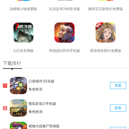
汤姆猫小镇免费版
实况足球2008安卓版
数码宝贝新世纪免费版
查看
查看
查看
七日杀官网版
帝国战纪怀旧手机版
西游笔绘西行免费版
查看
查看
查看
下载排行
口袋城市3汉化版
查看
角色扮演
模拟农场25手机版
查看
角色扮演
植物大战僵尸英雄版