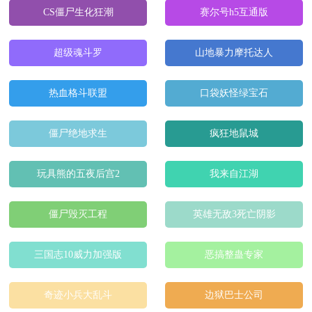
CS僵尸生化狂潮
赛尔号h5互通版
超级魂斗罗
山地暴力摩托达人
热血格斗联盟
口袋妖怪绿宝石
僵尸绝地求生
疯狂地鼠城
玩具熊的五夜后宫2
我来自江湖
僵尸毁灭工程
英雄无敌3死亡阴影
三国志10威力加强版
恶搞整蛊专家
奇迹小兵大乱斗
边狱巴士公司