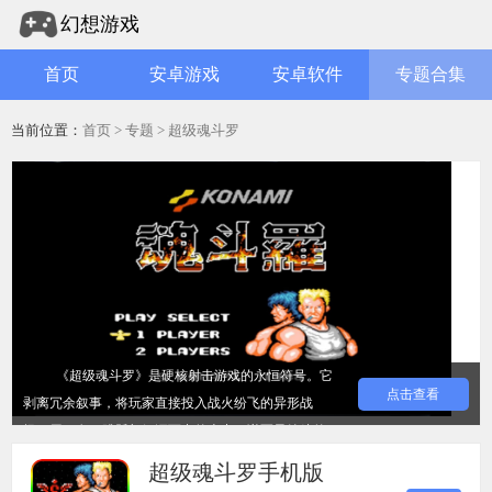
幻想游戏
首页
安卓游戏
安卓软件
专题合集
当前位置：
首页
>
专题
> 超级魂斗罗
《超级魂斗罗》是硬核射击游戏的永恒符号。它
点击查看
剥离冗余叙事，将玩家直接投入战火纷飞的异形战
场，用狂奔、跳跃与倾泻而出的火力，谱写最纯粹的
街机暴力美学。游戏以极致的压迫感著称，敌兵从四
超级魂斗罗手机版
面八方涌来，枪林弹雨间唯有靠肌肉记忆与直觉求