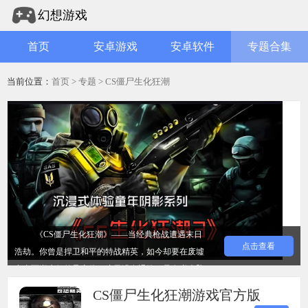
幻想游戏
首页
安卓游戏
安卓软件
专题合集
当前位置：
首页
>
专题
> CS僵尸生化狂潮
《CS僵尸生化狂潮》——当经典枪战遭遇末日
点击查看
浩劫。你曾是捍卫和平的特战精英，如今却要在废墟
中直面潮水般的异变体。这里没有退路，只有弹壳坠
地的绝响与同伴嘶哑的呼喊。协作构筑防线，利用地
CS僵尸生化狂潮游戏官方版
形周旋，在黑暗笼罩前抢占最后的安全屋。每一次换