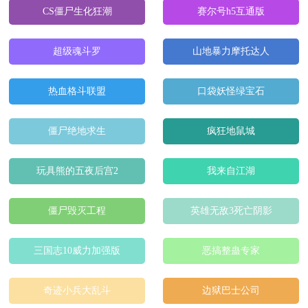
CS僵尸生化狂潮
赛尔号h5互通版
超级魂斗罗
山地暴力摩托达人
热血格斗联盟
口袋妖怪绿宝石
僵尸绝地求生
疯狂地鼠城
玩具熊的五夜后宫2
我来自江湖
僵尸毁灭工程
英雄无敌3死亡阴影
三国志10威力加强版
恶搞整蛊专家
奇迹小兵大乱斗
边狱巴士公司