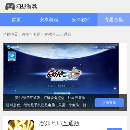
幻想游戏
首页
安卓游戏
安卓软件
专题合集
当前位置：
首页
>
专题
> 赛尔号h5互通版
赛尔号H5互通版，打破设备壁垒，让星际冒险
点击查看
随时启程。无论是手机还是电脑，只需一个账号，就
能无缝承接你的精灵战队与成长进度。经典剧情与数
百只精灵悉数回归，原汁原味的回合制对战体系得以
赛尔号h5互通版
完美还原。在这里，你依然能体验捕捉精灵的惊喜、