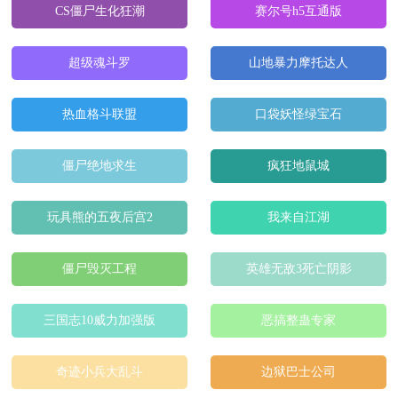
CS僵尸生化狂潮
赛尔号h5互通版
超级魂斗罗
山地暴力摩托达人
热血格斗联盟
口袋妖怪绿宝石
僵尸绝地求生
疯狂地鼠城
玩具熊的五夜后宫2
我来自江湖
僵尸毁灭工程
英雄无敌3死亡阴影
三国志10威力加强版
恶搞整蛊专家
奇迹小兵大乱斗
边狱巴士公司