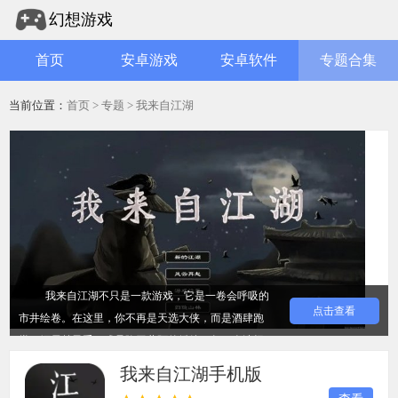
幻想游戏
首页
安卓游戏
安卓软件
专题合集
当前位置：
首页
>
专题
> 我来自江湖
我来自江湖不只是一款游戏，它是一卷会呼吸的
点击查看
市井绘卷。在这里，你不再是天选大侠，而是酒肆跑
堂、镖局趟子手，或是隐于巷陌的绣娘。每一次选择
都如投石入水，涟漪荡开宿命纠葛。没有强制的任务
我来自江湖手机版
线，只有茶馆听来的秘闻、雨夜叩门的求助。武功招