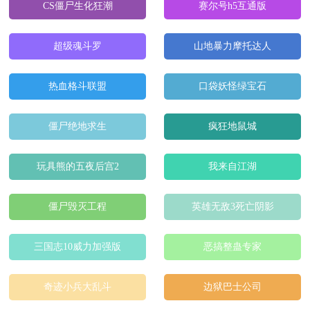
CS僵尸生化狂潮
赛尔号h5互通版
超级魂斗罗
山地暴力摩托达人
热血格斗联盟
口袋妖怪绿宝石
僵尸绝地求生
疯狂地鼠城
玩具熊的五夜后宫2
我来自江湖
僵尸毁灭工程
英雄无敌3死亡阴影
三国志10威力加强版
恶搞整蛊专家
奇迹小兵大乱斗
边狱巴士公司