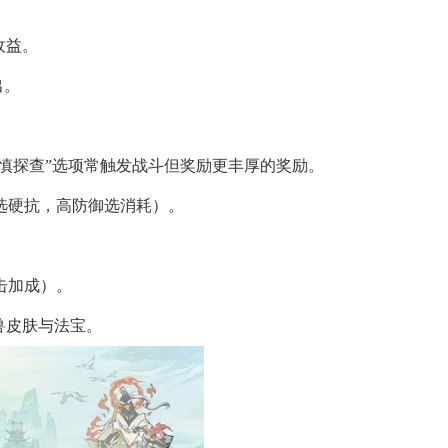
收益。
出。
谨慎探查”选项常触发战斗但奖励更丰厚的奖励。
选硬抗，高防御选消耗）。
击加成）。
兽皮肤与法宝。