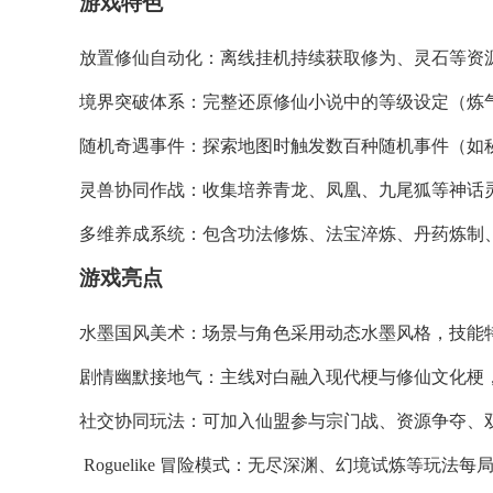
游戏特色
​​放置修仙自动化​​：离线挂机持续获取修为、灵石
​​境界突破体系​​：完整还原修仙小说中的等级设定
​​随机奇遇事件​​：探索地图时触发数百种随机事件
​​灵兽协同作战​​：收集培养青龙、凤凰、九尾狐等
​​多维养成系统​​：包含功法修炼、法宝淬炼、丹药炼
游戏亮点
​​水墨国风美术​​：场景与角色采用动态水墨风格，
​​剧情幽默接地气​​：主线对白融入现代梗与修仙文化
​​社交协同玩法​​：可加入仙盟参与宗门战、资源争夺
​​ Roguelike 冒险模式​​：无尽深渊、幻境试炼