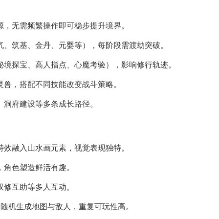
等资源，无需频繁操作即可稳步提升境界。
（炼气、筑基、金丹、元婴等），每阶段需渡劫突破。
（如秘境探宝、高人指点、心魔考验），影响修行轨迹。
神话灵兽，搭配不同技能改变战斗策略。
制、洞府建设等多条成长路径。
技能特效融入山水画元素，视觉表现独特。
梗，角色塑造鲜活有趣。
、双修互助等多人互动。
等玩法每局随机生成地图与敌人，重复可玩性高。