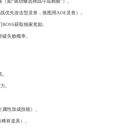
策略（如“遇劫修选择战斗或贿赂”）。
SS战优先攻击型灵兽，推图用AOE灵兽）。
门BOSS获取独家奖励。
低突破失败概率。
统。
压力。
主属性加成技能）。
折稀有道具）。