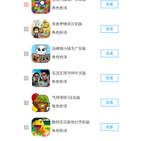
查看
角色扮演
美食梦物语汉化版
查看
角色扮演
汤姆猫小镇无广告版
查看
角色扮演
实况足球2008中文版
查看
角色扮演
气球塔防5汉化版
查看
角色扮演
数码宝贝新世纪手机版
查看
角色扮演