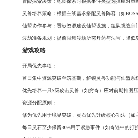
​​冒险探索决策​​：地图探索时根据事件类型选择应对
​​灵兽培养策略​​：根据主线需求搭配灵兽阵容（如BO
​​仙盟协作参与​​：贡献资源建设仙盟设施，组队挑战宗
​​渡劫准备规划​​：提前囤积渡劫所需丹药与法宝，降
游戏攻略
​​开局优先事项​​：
首日集中资源突破至筑基期，解锁灵兽功能与仙盟系
优先培养一只S级攻击灵兽（如穷奇）应对前期推图
​​资源分配原则​​：
修为优先用于境界突破，灵石优先升级核心功法（如
每日灵石至少保留30%用于紧急事件（如奇遇中的打