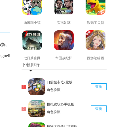
汤姆猫小镇
实况足球
数码宝贝新
免费版
2008安卓版
世纪免费版
查看
查看
查看
修炼、
eli
七日杀官网
帝国战纪怀
西游笔绘西
下载排行
版
旧手机版
行免费版
查看
查看
查看
口袋城市3汉化版
查看
角色扮演
模拟农场25手机版
查看
角色扮演
植物大战僵尸英雄版