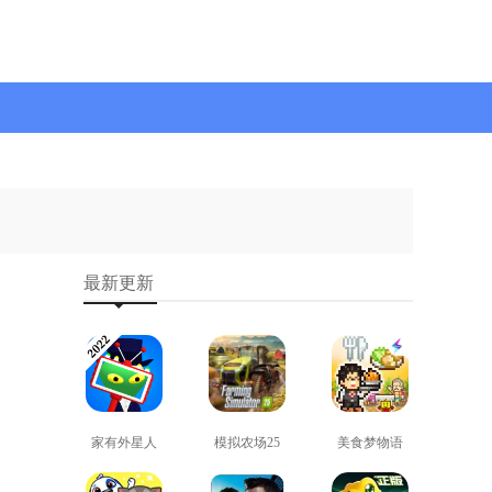
最新更新
家有外星人
模拟农场25
美食梦物语
免费版
免费版
正版
查看
查看
查看