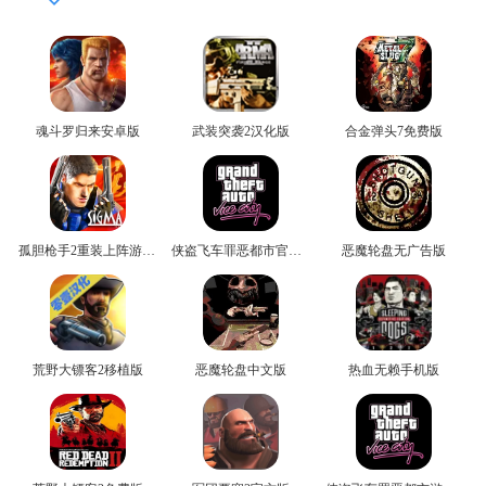
魂斗罗归来安卓版
武装突袭2汉化版
合金弹头7免费版
孤胆枪手2重装上阵游戏无广告版
侠盗飞车罪恶都市官方版
恶魔轮盘无广告版
荒野大镖客2移植版
恶魔轮盘中文版
热血无赖手机版