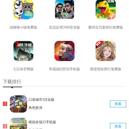
汤姆猫小镇免费版
实况足球2008安卓版
数码宝贝新世纪免费版
查看
查看
查看
七日杀官网版
帝国战纪怀旧手机版
西游笔绘西行免费版
查看
查看
查看
下载排行
口袋城市3汉化版
查看
角色扮演
模拟农场25手机版
查看