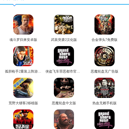
魂斗罗归来安卓版
武装突袭2汉化版
合金弹头7免费版
孤胆枪手2重装上阵游戏无广告版
侠盗飞车罪恶都市官方版
恶魔轮盘无广告版
荒野大镖客2移植版
恶魔轮盘中文版
热血无赖手机版