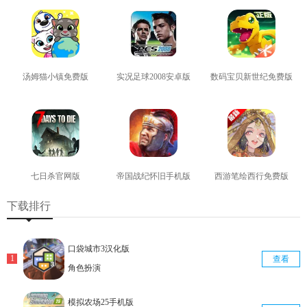
汤姆猫小镇免费版
实况足球2008安卓版
数码宝贝新世纪免费版
查看
查看
查看
七日杀官网版
帝国战纪怀旧手机版
西游笔绘西行免费版
查看
查看
查看
下载排行
口袋城市3汉化版
查看
角色扮演
模拟农场25手机版