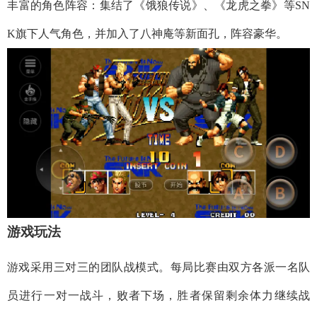
​​丰富的角色阵容​​：集结了《饿狼传说》、《龙虎之拳》等SN
K旗下人气角色，并加入了八神庵等新面孔，阵容豪华。
​​游戏玩法​​
游戏采用三对三的团队战模式。每局比赛由双方各派一名队
员进行一对一战斗，败者下场，胜者保留剩余体力继续战