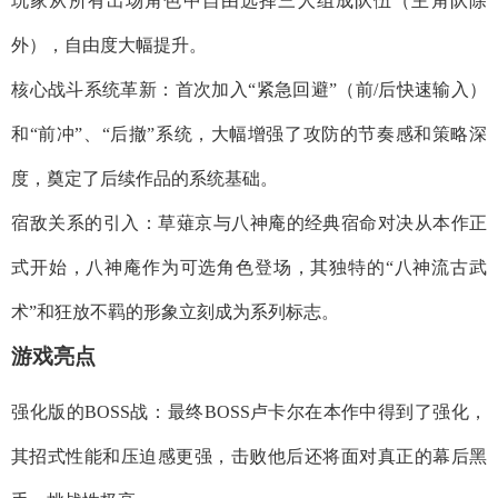
玩家从所有出场角色中自由选择三人组成队伍（主角队除
外），自由度大幅提升。
​​核心战斗系统革新​​：首次加入“紧急回避”（前/后快速输入）
和“前冲”、“后撤”系统，大幅增强了攻防的节奏感和策略深
度，奠定了后续作品的系统基础。
​​宿敌关系的引入​​：草薙京与八神庵的经典宿命对决从本作正
式开始，八神庵作为可选角色登场，其独特的“八神流古武
术”和狂放不羁的形象立刻成为系列标志。
​​游戏亮点​​
​​强化版的BOSS战​​：最终BOSS卢卡尔在本作中得到了强化，
其招式性能和压迫感更强，击败他后还将面对真正的幕后黑