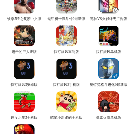
铁拳5暗之复苏中文版
铠甲勇士激斗传2最新版
死神VS火影绊无广告版
进击的巨人正版
快打旋风重制版
快打旋风单机版
快打旋风3安卓版
快打旋风3手机版
奥特曼格斗进化0最新版
速度之星3手机版
蜡笔小新跑酷手机版
像素火影单机版