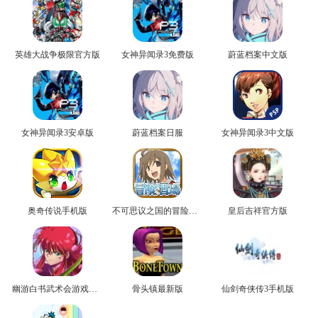
英雄大战争极限官方版
女神异闻录3免费版
蔚蓝档案中文版
女神异闻录3安卓版
蔚蓝档案日服
女神异闻录3中文版
奥奇传说手机版
不可思议之国的冒险官方版
皇后吉祥官方版
幽游白书武术会游戏正版
骨头镇最新版
仙剑奇侠传3手机版