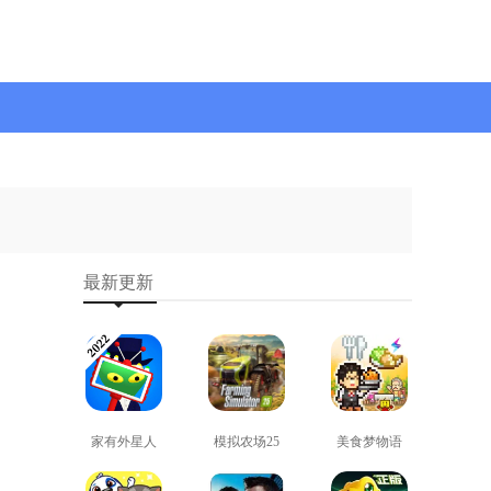
最新更新
家有外星人
模拟农场25
美食梦物语
免费版
免费版
正版
查看
查看
查看