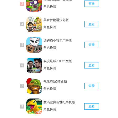
查看
角色扮演
美食梦物语汉化版
查看
角色扮演
汤姆猫小镇无广告版
查看
角色扮演
实况足球2008中文版
查看
角色扮演
气球塔防5汉化版
查看
角色扮演
数码宝贝新世纪手机版
查看
角色扮演