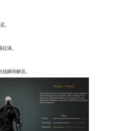
延迟。
感拉满。
对战瞬间解压。