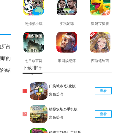
汤姆猫小镇
实况足球
数码宝贝新
免费版
2008安卓版
世纪免费版
查看
查看
查看
物所占
黑暗的
七日杀官网
帝国战纪怀
西游笔绘西
下载排行
版
旧手机版
行免费版
素的结
查看
查看
查看
口袋城市3汉化版
查看
角色扮演
模拟农场25手机版
查看
角色扮演
植物大战僵尸英雄版