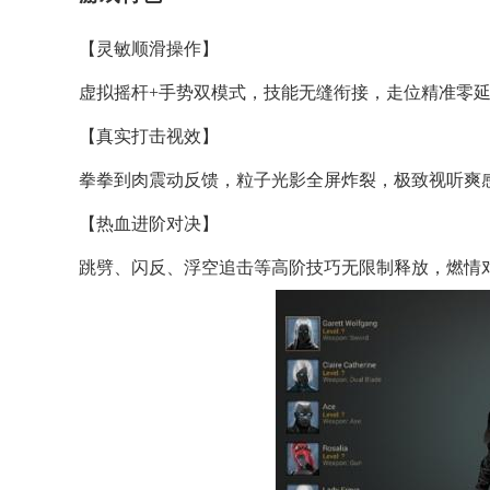
【灵敏顺滑操作】
虚拟摇杆+手势双模式，技能无缝衔接，走位精准零
【真实打击视效】
拳拳到肉震动反馈，粒子光影全屏炸裂，极致视听爽
【热血进阶对决】
跳劈、闪反、浮空追击等高阶技巧无限制释放，燃情