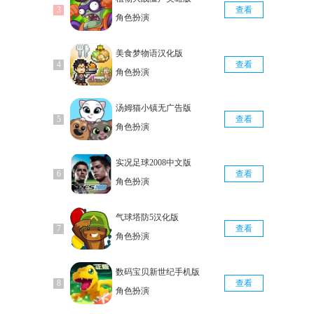
查看
角色扮演
美食梦物语汉化版
查看
角色扮演
汤姆猫小镇无广告版
查看
角色扮演
实况足球2008中文版
查看
角色扮演
气球塔防5汉化版
查看
角色扮演
数码宝贝新世纪手机版
查看
角色扮演