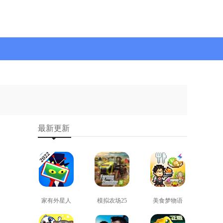
最新更新
家有外星人
模拟农场25
美食梦物语
免费版
免费版
正版
查看
查看
查看