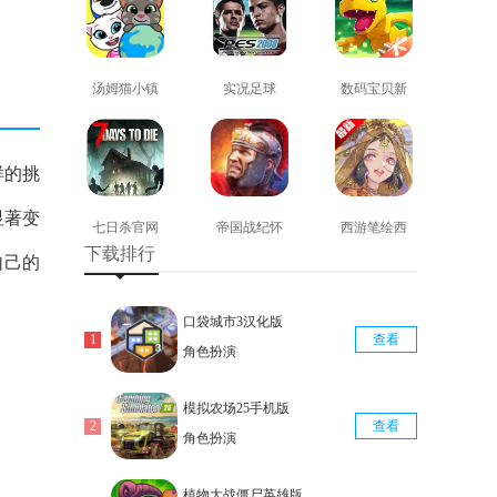
汤姆猫小镇
实况足球
数码宝贝新
免费版
2008安卓版
世纪免费版
查看
查看
查看
样的挑
显著变
七日杀官网
帝国战纪怀
西游笔绘西
下载排行
版
旧手机版
行免费版
自己的
查看
查看
查看
口袋城市3汉化版
查看
角色扮演
模拟农场25手机版
查看
角色扮演
植物大战僵尸英雄版