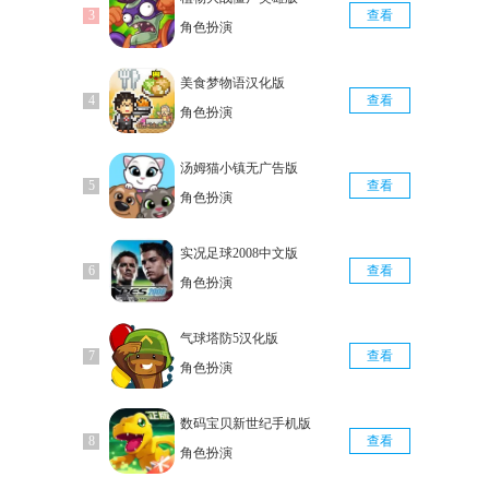
查看
角色扮演
美食梦物语汉化版
查看
角色扮演
汤姆猫小镇无广告版
查看
角色扮演
实况足球2008中文版
查看
角色扮演
气球塔防5汉化版
查看
角色扮演
数码宝贝新世纪手机版
查看
角色扮演