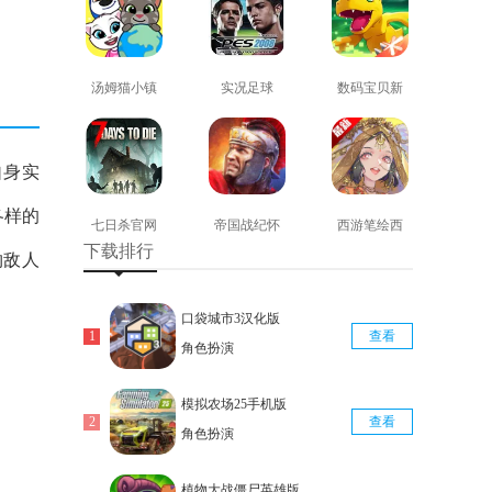
汤姆猫小镇
实况足球
数码宝贝新
免费版
2008安卓版
世纪免费版
查看
查看
查看
自身实
各样的
七日杀官网
帝国战纪怀
西游笔绘西
下载排行
版
旧手机版
行免费版
物敌人
查看
查看
查看
口袋城市3汉化版
查看
角色扮演
模拟农场25手机版
查看
角色扮演
植物大战僵尸英雄版