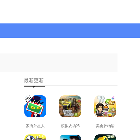
最新更新
家有外星人
模拟农场25
美食梦物语
免费版
免费版
正版
查看
查看
查看