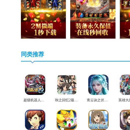
同类推荐
超级机器人大战og2官方版
秋之回忆2最新版
青云诀之伏魔最新版