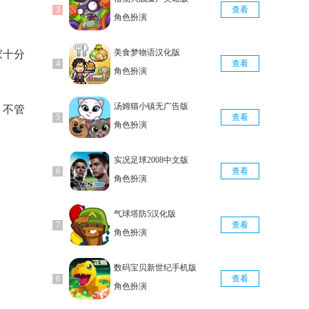
查看
角色扮演
美食梦物语汉化版
家十分
查看
角色扮演
汤姆猫小镇无广告版
，不管
查看
角色扮演
实况足球2008中文版
查看
角色扮演
气球塔防5汉化版
查看
角色扮演
数码宝贝新世纪手机版
查看
角色扮演