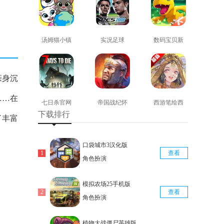
汤姆猫小镇
实况足球
数码宝贝新
免费版
2008安卓版
世纪免费版
查看
查看
查看
亲身沉
……在
七日杀官网
帝国战纪怀
西游笔绘西
下载排行
版
旧手机版
行免费版
了丰富
查看
查看
查看
口袋城市3汉化版
查看
角色扮演
模拟农场25手机版
查看
角色扮演
植物大战僵尸英雄版