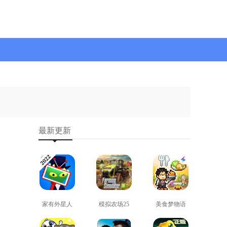
最新更新
家有外星人
模拟农场25
美食梦物语
免费版
免费版
正版
查看
查看
查看