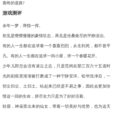
善终的道路?
游戏测评
余年一梦，弹指一挥。
初见是懵懵懂懂的豪情壮志，再见是沧桑敛尽的平静淡泊。
有的人一生都在追求着一个轰轰烈烈，从生到死，都不曾平
凡。有的人一生都在追求一间小屋，求一个春暖花开。
少年儿郎怎会没有凌云之志，只是范闲在那三百六十五道时
光的刻痕里渐渐被打磨成了一种宁静安详。铅华洗净后，一
切尘归尘、土归土。站起来已经是不易之事，因此会更加珍
惜这一回的生命，拼尽全力只是为了好好活着。
轻眉，神庙里出来的仙女，带着一切美好与优势，也为这天