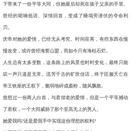
下带来了一份平等大同，但她最后却死在孩子父亲的手里。
曾经的呢喃低语、深情回首，变成了睡塌旁潜伏的夺命利
刃。
庆帝对她的爱情，已经无从考究。时间荏苒，有些东西在慢
慢改变，或许曾经海誓山盟，而如今只有海枯石烂。
人生总有太多变数，这条路上的风景也时时变化，最终只能
叹一声只道是无常。流芳千古的旷世佳话，终于臣服夭亡在
帝王铁座的王权下，脆弱地碎成齑粉，随风飘散。
曾想过一份两人白首，与君偕老的爱情，但是一个平等撼动
了君权，一个大同威胁了那个至高无上的男人。
她爱我吗?还是爱我手中实现这份理想的权利?