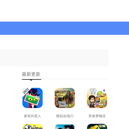
最新更新
家有外星人
模拟农场25
美食梦物语
免费版
免费版
正版
查看
查看
查看