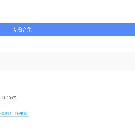
专题合集
 11:29:05
经典剧情,门派丰富,