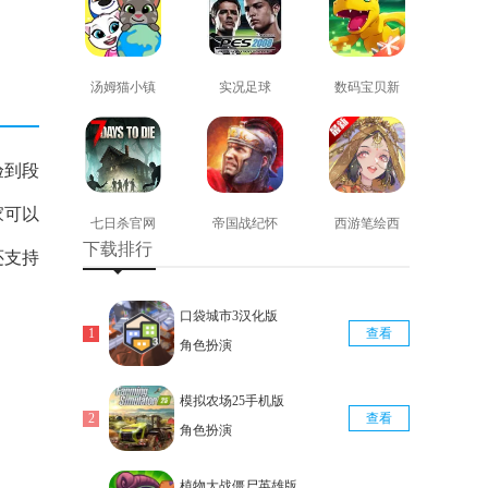
汤姆猫小镇
实况足球
数码宝贝新
免费版
2008安卓版
世纪免费版
查看
查看
查看
验到段
家可以
七日杀官网
帝国战纪怀
西游笔绘西
下载排行
版
旧手机版
行免费版
还支持
查看
查看
查看
口袋城市3汉化版
查看
角色扮演
模拟农场25手机版
查看
角色扮演
植物大战僵尸英雄版