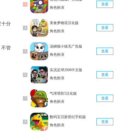
查看
角色扮演
美食梦物语汉化版
家十分
查看
角色扮演
汤姆猫小镇无广告版
，不管
查看
角色扮演
实况足球2008中文版
查看
角色扮演
气球塔防5汉化版
查看
角色扮演
数码宝贝新世纪手机版
查看
角色扮演