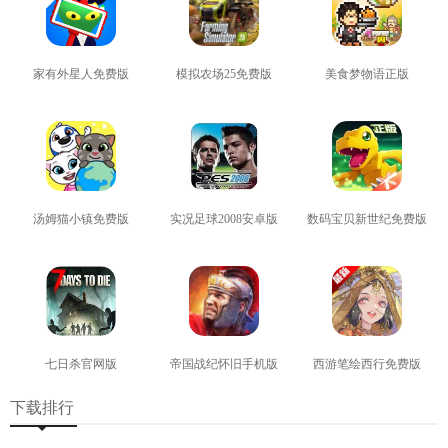
家有外星人免费版
模拟农场25免费版
美食梦物语正版
查看
查看
查看
汤姆猫小镇免费版
实况足球2008安卓版
数码宝贝新世纪免费版
查看
查看
查看
七日杀官网版
帝国战纪怀旧手机版
西游笔绘西行免费版
查看
查看
查看
下载排行