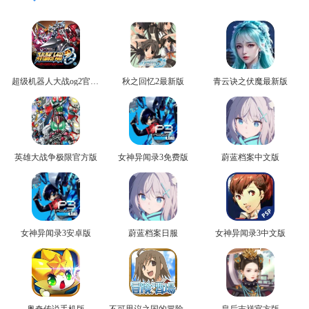
超级机器人大战og2官方版
秋之回忆2最新版
青云诀之伏魔最新版
英雄大战争极限官方版
女神异闻录3免费版
蔚蓝档案中文版
女神异闻录3安卓版
蔚蓝档案日服
女神异闻录3中文版
奥奇传说手机版
不可思议之国的冒险官方版
皇后吉祥官方版