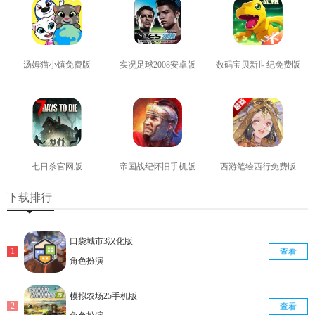
汤姆猫小镇免费版
实况足球2008安卓版
数码宝贝新世纪免费版
查看
查看
查看
七日杀官网版
帝国战纪怀旧手机版
西游笔绘西行免费版
查看
查看
查看
下载排行
口袋城市3汉化版
查看
角色扮演
模拟农场25手机版
查看