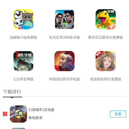
查看
查看
查看
汤姆猫小镇免费版
实况足球2008安卓版
数码宝贝新世纪免费版
查看
查看
查看
七日杀官网版
帝国战纪怀旧手机版
西游笔绘西行免费版
查看
查看
查看
下载排行
口袋城市3汉化版
查看
角色扮演