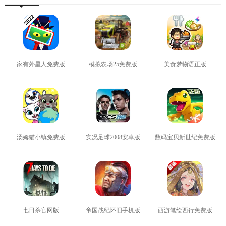
家有外星人免费版
模拟农场25免费版
美食梦物语正版
查看
查看
查看
汤姆猫小镇免费版
实况足球2008安卓版
数码宝贝新世纪免费版
查看
查看
查看
七日杀官网版
帝国战纪怀旧手机版
西游笔绘西行免费版
查看
查看
查看