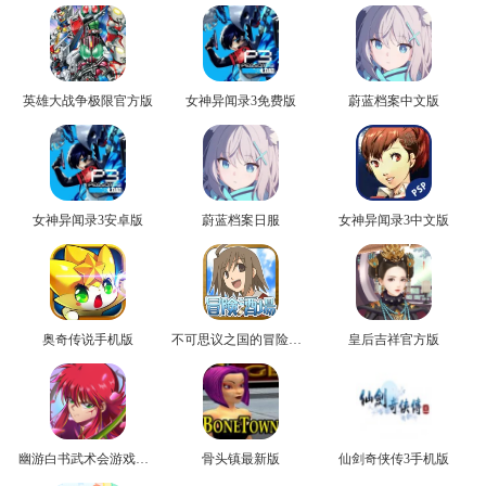
英雄大战争极限官方版
女神异闻录3免费版
蔚蓝档案中文版
女神异闻录3安卓版
蔚蓝档案日服
女神异闻录3中文版
奥奇传说手机版
不可思议之国的冒险官方版
皇后吉祥官方版
幽游白书武术会游戏正版
骨头镇最新版
仙剑奇侠传3手机版