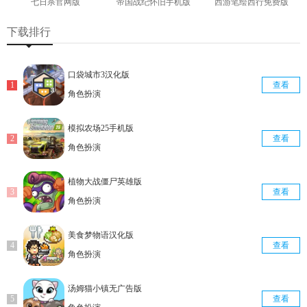
七日杀官网版
帝国战纪怀旧手机版
西游笔绘西行免费版
查看
查看
查看
下载排行
口袋城市3汉化版
查看
角色扮演
模拟农场25手机版
查看
角色扮演
植物大战僵尸英雄版
查看
角色扮演
美食梦物语汉化版
查看
角色扮演
汤姆猫小镇无广告版
查看