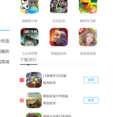
汤姆猫小镇
实况足球
数码宝贝新
免费版
2008安卓版
世纪免费版
查看
查看
查看
业供选
同服的
七日杀官网
帝国战纪怀
西游笔绘西
下载排行
版
旧手机版
行免费版
属英雄
查看
查看
查看
口袋城市3汉化版
查看
角色扮演
模拟农场25手机版
查看
角色扮演
植物大战僵尸英雄版