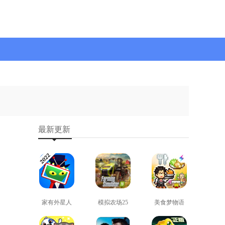
最新更新
家有外星人
模拟农场25
美食梦物语
免费版
免费版
正版
查看
查看
查看