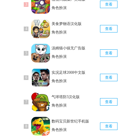
查看
角色扮演
美食梦物语汉化版
查看
角色扮演
汤姆猫小镇无广告版
查看
角色扮演
实况足球2008中文版
查看
角色扮演
气球塔防5汉化版
查看
角色扮演
数码宝贝新世纪手机版
查看
角色扮演